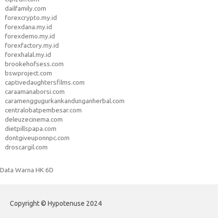
dailfamily.com
forexcrypto.my.id
forexdana.my.id
forexdemo.my.id
forexfactory.my.id
forexhalal.my.id
brookehofsess.com
bswproject.com
captivedaughtersfilms.com
caraamanaborsi.com
caramenggugurkankandunganherbal.com
centralobatpembesar.com
deleuzecinema.com
dietpillspapa.com
dontgiveuponnpc.com
droscargil.com
Data Warna HK 6D
Copyright © Hypotenuse 2024