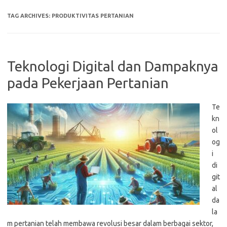
TAG ARCHIVES:
PRODUKTIVITAS PERTANIAN
Teknologi Digital dan Dampaknya
pada Pekerjaan Pertanian
Te
kn
ol
og
i
di
git
al
da
la
m pertanian telah membawa revolusi besar dalam berbagai sektor,