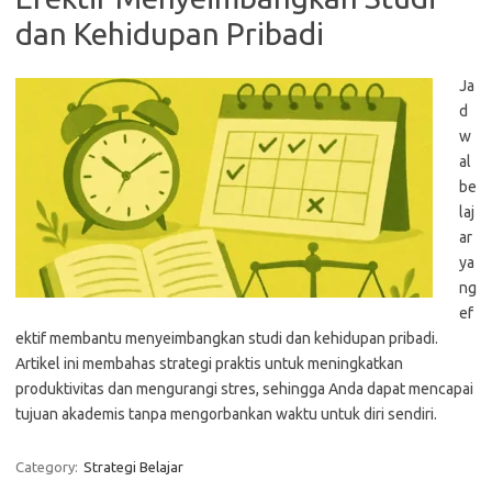
dan Kehidupan Pribadi
Ja
d
w
al
be
laj
ar
ya
ng
ef
ektif membantu menyeimbangkan studi dan kehidupan pribadi.
Artikel ini membahas strategi praktis untuk meningkatkan
produktivitas dan mengurangi stres, sehingga Anda dapat mencapai
tujuan akademis tanpa mengorbankan waktu untuk diri sendiri.
Category:
Strategi Belajar