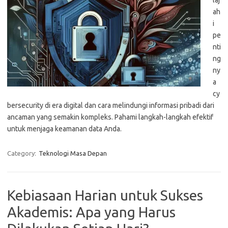
laj
ah
i
pe
nti
ng
ny
a
cy
bersecurity di era digital dan cara melindungi informasi pribadi dari
ancaman yang semakin kompleks. Pahami langkah-langkah efektif
untuk menjaga keamanan data Anda.
Category:
Teknologi Masa Depan
Kebiasaan Harian untuk Sukses
Akademis: Apa yang Harus