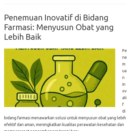
Penemuan Inovatif di Bidang
Farmasi: Menyusun Obat yang
Lebih Baik
Pe
ne
m
ua
n
in
ov
ati
f
di
bidang farmasi menawarkan solusi untuk menyusun obat yang lebih
efektif dan aman, meningkatkan kualitas perawatan kesehatan dan