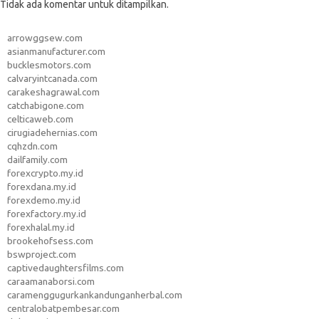
Tidak ada komentar untuk ditampilkan.
arrowggsew.com
asianmanufacturer.com
bucklesmotors.com
calvaryintcanada.com
carakeshagrawal.com
catchabigone.com
celticaweb.com
cirugiadehernias.com
cqhzdn.com
dailfamily.com
forexcrypto.my.id
forexdana.my.id
forexdemo.my.id
forexfactory.my.id
forexhalal.my.id
brookehofsess.com
bswproject.com
captivedaughtersfilms.com
caraamanaborsi.com
caramenggugurkankandunganherbal.com
centralobatpembesar.com