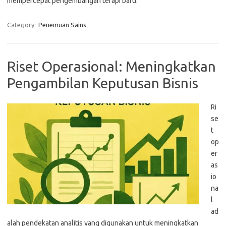
mempercepat pengembangan terapi baru.
Category:
Penemuan Sains
Riset Operasional: Meningkatkan
Pengambilan Keputusan Bisnis
Ri
se
t
op
er
as
io
na
l
ad
alah pendekatan analitis yang digunakan untuk meningkatkan