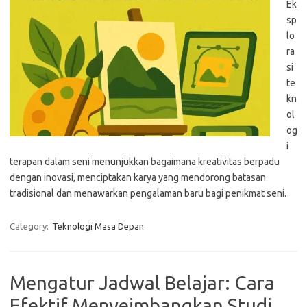
Ek
sp
lo
ra
si
te
kn
ol
og
i
terapan dalam seni menunjukkan bagaimana kreativitas berpadu
dengan inovasi, menciptakan karya yang mendorong batasan
tradisional dan menawarkan pengalaman baru bagi penikmat seni.
Category:
Teknologi Masa Depan
Mengatur Jadwal Belajar: Cara
Efektif Menyeimbangkan Studi