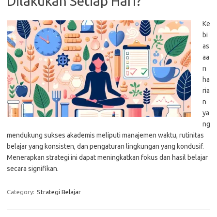
Dilakukan Setiap Hari?
Ke
bi
as
aa
n
ha
ria
n
ya
ng
mendukung sukses akademis meliputi manajemen waktu, rutinitas
belajar yang konsisten, dan pengaturan lingkungan yang kondusif.
Menerapkan strategi ini dapat meningkatkan fokus dan hasil belajar
secara signifikan.
Category:
Strategi Belajar