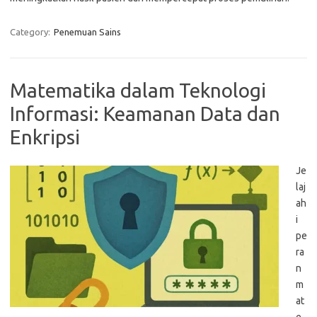
Category:
Penemuan Sains
Matematika dalam Teknologi
Informasi: Keamanan Data dan
Enkripsi
Je
laj
ah
i
pe
ra
n
m
at