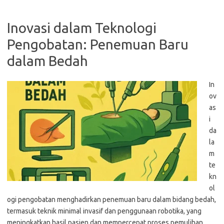
Inovasi dalam Teknologi
Pengobatan: Penemuan Baru
dalam Bedah
In
ov
as
i
da
la
m
te
kn
ol
ogi pengobatan menghadirkan penemuan baru dalam bidang bedah,
termasuk teknik minimal invasif dan penggunaan robotika, yang
meningkatkan hasil pasien dan mempercepat proses pemulihan.