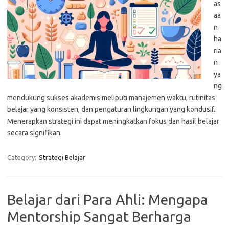
as
aa
n
ha
ria
n
ya
ng
mendukung sukses akademis meliputi manajemen waktu, rutinitas
belajar yang konsisten, dan pengaturan lingkungan yang kondusif.
Menerapkan strategi ini dapat meningkatkan fokus dan hasil belajar
secara signifikan.
Category:
Strategi Belajar
Belajar dari Para Ahli: Mengapa
Mentorship Sangat Berharga