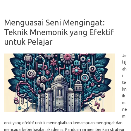
Menguasai Seni Mengingat:
Teknik Mnemonik yang Efektif
untuk Pelajar
Je
laj
ah
i
te
kn
ik
m
ne
m
onik yang efektif untuk meningkatkan kemampuan mengingat dan
mencapai keberhasilan akademis. Panduan ini memberikan strategi