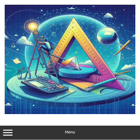
Skip
to
content
Menu