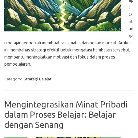
ap
i
ta
nt
an
ga
n belajar sering kali membuat rasa malas dan bosan muncul. Artikel
ini membahas strategi efektif untuk mengatasi hambatan tersebut,
membantu meningkatkan motivasi dan fokus dalam proses
pembelajaran.
Category:
Strategi Belajar
Mengintegrasikan Minat Pribadi
dalam Proses Belajar: Belajar
dengan Senang