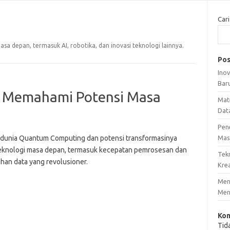
Cari
a depan, termasuk AI, robotika, dan inovasi teknologi lainnya.
Pos
Ino
Bar
 Memahami Potensi Masa
Mat
Dat
Pen
i dunia Quantum Computing dan potensi transformasinya
Mas
eknologi masa depan, termasuk kecepatan pemrosesan dan
Tek
han data yang revolusioner.
Krea
Meng
Men
Kom
Tid