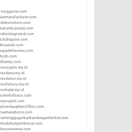
rrowggsew.com
ianmanufacturer.com
ucklesmotors.com
lvaryintcanada.com
arakeshagrawal.com
tchabigone.com
lticaweb.com
rugiadehernias.com
qhzdn.com
ilfamily.com
rexcrypto.my.id
rexdana.my.id
orexdemo.my.id
rexfactory.my.id
rexhalal.my.id
rookehofsess.com
swproject.com
ptivedaughtersfilms.com
araamanaborsi.com
aramenggugurkankandunganherbal.com
entralobatpembesar.com
eleuzecinema.com