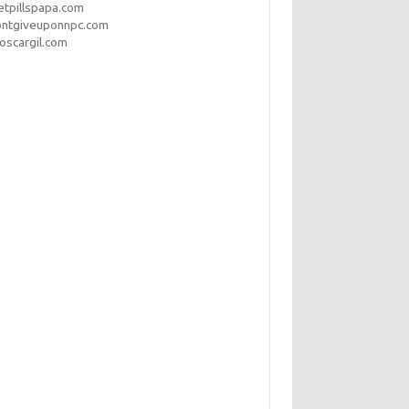
etpillspapa.com
ontgiveuponnpc.com
oscargil.com