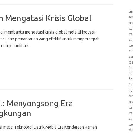
a
 Mengatasi Krisis Global
as
b
ca
gi membantu mengatasi krisis global melalui inovasi,
c
asi, dan pemantauan yang efektif untuk mempercepat
ca
ce
 dan pemulihan.
ci
c
da
fo
fo
f
fo
fo
b
il: Menyongsong Era
b
ca
ngkungan
c
c
c
si meta: Teknologi Listrik Mobil: Era Kendaraan Ramah
d