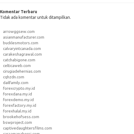
Komentar Terbaru
Tidak ada komentar untuk ditampilkan.
arrowggsew.com
asianmanufacturer.com
bucklesmotors.com
calvaryintcanada.com
carakeshagrawal.com
catchabigone.com
celticaweb.com
cirugiadehernias.com
cqhzdn.com
dailfamily.com
forexcrypto.my.id
forexdana.my.id
forexdemo.my.id
forexfactory.my.id
forexhalal.my.id
brookehofsess.com
bswproject.com
captivedaughtersfilms.com
caraamanaborsi.com