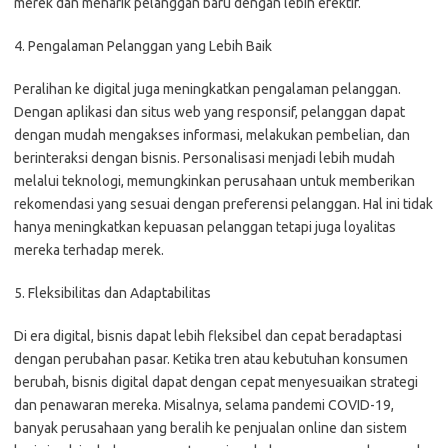
merek dan menarik pelanggan baru dengan lebih efektif.
4. Pengalaman Pelanggan yang Lebih Baik
Peralihan ke digital juga meningkatkan pengalaman pelanggan.
Dengan aplikasi dan situs web yang responsif, pelanggan dapat
dengan mudah mengakses informasi, melakukan pembelian, dan
berinteraksi dengan bisnis. Personalisasi menjadi lebih mudah
melalui teknologi, memungkinkan perusahaan untuk memberikan
rekomendasi yang sesuai dengan preferensi pelanggan. Hal ini tidak
hanya meningkatkan kepuasan pelanggan tetapi juga loyalitas
mereka terhadap merek.
5. Fleksibilitas dan Adaptabilitas
Di era digital, bisnis dapat lebih fleksibel dan cepat beradaptasi
dengan perubahan pasar. Ketika tren atau kebutuhan konsumen
berubah, bisnis digital dapat dengan cepat menyesuaikan strategi
dan penawaran mereka. Misalnya, selama pandemi COVID-19,
banyak perusahaan yang beralih ke penjualan online dan sistem