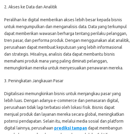
2. Akses ke Data dan Analitik
Peralihan ke digital memberikan akses lebih besar kepada bisnis
untuk mengumpulkan dan menganalisis data. Data yang terkumpul
dapat memberikan wawasan berharga tentang perilaku pelanggan,
tren pasar, dan performa produk. Dengan menggunakan alat analitik,
perusahaan dapat membuat keputusan yang lebih informasional
dan strategis. Misalnya, analisis data dapat membantu bisnis
memahami produk mana yang paling diminati pelanggan,
memungkinkan mereka untuk menyesuaikan penawaran mereka.
3. Peningkatan Jangkauan Pasar
Digitalisasi memungkinkan bisnis untuk menjangkau pasar yang
lebih luas. Dengan adanya e-commerce dan pemasaran digital,
perusahaan tidak lagi terbatasi oleh lokasi fisik. Bisnis dapat
menjual produk dan layanan mereka secara global, meningkatkan
potensi pendapatan. Selain itu, melalui media sosial dan platform
digital lainnya, perusahaan
prediksi tampan
dapat membangun