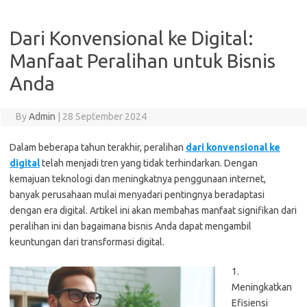
Dari Konvensional ke Digital:
Manfaat Peralihan untuk Bisnis
Anda
By
Admin
|
28 September 2024
Dalam beberapa tahun terakhir, peralihan
dari konvensional ke
digital
telah menjadi tren yang tidak terhindarkan. Dengan
kemajuan teknologi dan meningkatnya penggunaan internet,
banyak perusahaan mulai menyadari pentingnya beradaptasi
dengan era digital. Artikel ini akan membahas manfaat signifikan dari
peralihan ini dan bagaimana bisnis Anda dapat mengambil
keuntungan dari transformasi digital.
1.
Meningkatkan
Efisiensi