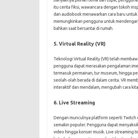
itu cerita fiksi, wawancara dengan tokoh ins
dan audiobook menawarkan cara baru untuk b
memungkinkan pengguna untuk mendengarkan 
bahkan saat bersantai di rumah.
5. Virtual Reality (VR)
Teknologi Virtual Reality (VR) telah membaw
pengguna dapat merasakan pengalaman imersi
termasuk permainan, tur museum, hingga 
seolah-olah berada di dalam cerita. VR mem
interaktif dan mendalam, mengubah cara kita
6. Live Streaming
Dengan munculnya platform seperti Twitch 
semakin populer. Pengguna dapat menyaksika
video hingga konser musik. Live streaming t