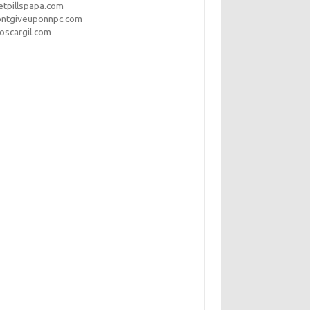
etpillspapa.com
ontgiveuponnpc.com
oscargil.com