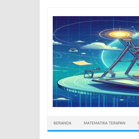
Skip
to
content
BERANDA
MATEMATIKA TERAPAN