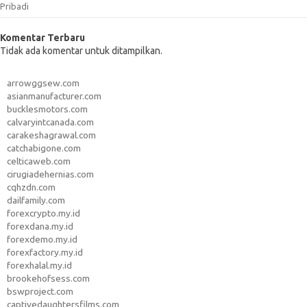
Pribadi
Komentar Terbaru
Tidak ada komentar untuk ditampilkan.
arrowggsew.com
asianmanufacturer.com
bucklesmotors.com
calvaryintcanada.com
carakeshagrawal.com
catchabigone.com
celticaweb.com
cirugiadehernias.com
cqhzdn.com
dailfamily.com
forexcrypto.my.id
forexdana.my.id
forexdemo.my.id
forexfactory.my.id
forexhalal.my.id
brookehofsess.com
bswproject.com
captivedaughtersfilms.com