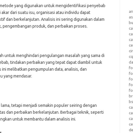
 metode yang digunakan untuk mengidentifikasi penyebab
a
ar dari suatu isu, organisasi atau individu dapat
as
if dan berkelanjutan. Analisis ini sering digunakan dalam
b
k, pengembangan produk, dan perbaikan proses.
ca
c
ca
ce
ci
alah untuk menghindari pengulangan masalah yang sama di
c
da
b, tindakan perbaikan yang tepat dapat diambil untuk
fo
ini melibatkan pengumpulan data, analisis, dan
fo
su yang mendasar.
f
fo
fo
b
b
k lama, tetapi menjadi semakin populer seiring dengan
ca
 dan perbaikan berkelanjutan. Berbagai teknik, seperti
c
c
ngkan untuk membantu dalam analisis ini.
c
d