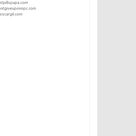
etpillspapa.com
ontgiveuponnpc.com
oscargil.com