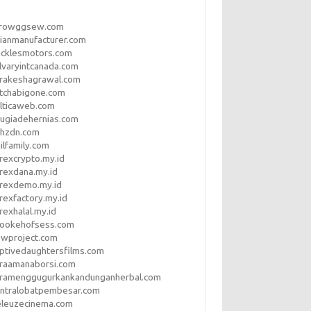
rrowggsew.com
ianmanufacturer.com
ucklesmotors.com
lvaryintcanada.com
arakeshagrawal.com
tchabigone.com
lticaweb.com
rugiadehernias.com
qhzdn.com
ilfamily.com
rexcrypto.my.id
rexdana.my.id
orexdemo.my.id
rexfactory.my.id
rexhalal.my.id
rookehofsess.com
swproject.com
ptivedaughtersfilms.com
araamanaborsi.com
aramenggugurkankandunganherbal.com
entralobatpembesar.com
eleuzecinema.com