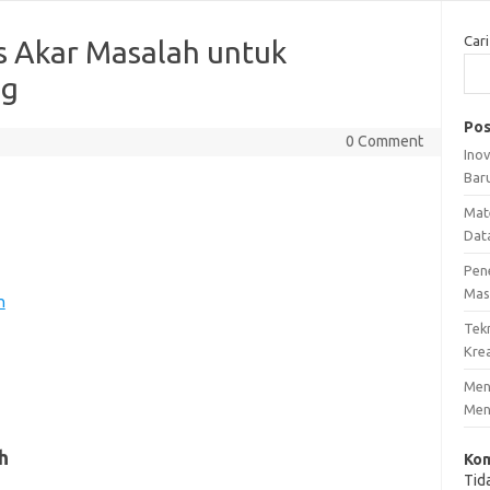
Cari
s Akar Masalah untuk
ng
Pos
0 Comment
Ino
Bar
Mat
Dat
Pen
Mas
h
Tek
Krea
Meng
Men
h
Kom
Tid