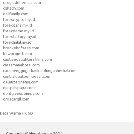
cirugiadehernias.com
cqhzdn.com
dailfamily.com
forexcrypto.my.id
forexdana.my.id
forexdemo.my.id
forexfactory.my.id
forexhalal.my.id
brookehofsess.com
bswproject.com
captivedaughtersfilms.com
caraamanaborsi.com
caramenggugurkankandunganherbal.com
centralobatpembesar.com
deleuzecinema.com
dietpillspapa.com
dontgiveuponnpc.com
droscargil.com
Data Warna HK 6D
Copyright © Hypotenuse 2024