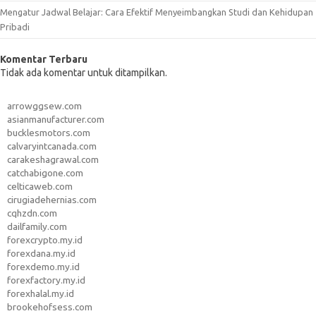
Mengatur Jadwal Belajar: Cara Efektif Menyeimbangkan Studi dan Kehidupan
Pribadi
Komentar Terbaru
Tidak ada komentar untuk ditampilkan.
arrowggsew.com
asianmanufacturer.com
bucklesmotors.com
calvaryintcanada.com
carakeshagrawal.com
catchabigone.com
celticaweb.com
cirugiadehernias.com
cqhzdn.com
dailfamily.com
forexcrypto.my.id
forexdana.my.id
forexdemo.my.id
forexfactory.my.id
forexhalal.my.id
brookehofsess.com