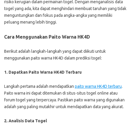
risiko kerugian dalam permainan togel. Dengan menganalisis data
togel yang ada, kita dapat menghindari membuat taruhan yang tidak
menguntungkan dan fokus pada angka-angka yang memiliki
peluang menang lebih tinggi.
Cara Menggunakan Paito Warna HK4D
Berikut adalah langkah-langkah yang dapat diikuti untuk
menggunakan paito warna HK4D dalam prediksi togel:
1. Dapatkan Paito Warna HK4D Terbaru
Langkah pertama adalah mendapatkan
paito warna HK4D terbaru
.
Paito warna ini dapat ditemukan di situs-situs togel online atau
forum togel yang terpercaya. Pastikan paito warna yang digunakan
adalah yang paling mutakhir untuk mendapatkan data yang akurat.
2. Analisis Data Togel