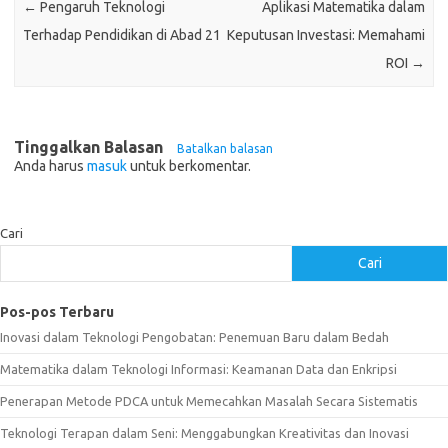
←
Pengaruh Teknologi
Aplikasi Matematika dalam
Terhadap Pendidikan di Abad 21
Keputusan Investasi: Memahami
ROI
→
Tinggalkan Balasan
Batalkan balasan
Anda harus
masuk
untuk berkomentar.
Cari
Cari
Pos-pos Terbaru
Inovasi dalam Teknologi Pengobatan: Penemuan Baru dalam Bedah
Matematika dalam Teknologi Informasi: Keamanan Data dan Enkripsi
Penerapan Metode PDCA untuk Memecahkan Masalah Secara Sistematis
Teknologi Terapan dalam Seni: Menggabungkan Kreativitas dan Inovasi