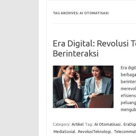
TAG ARCHIVES:
AI OTOMATISASI
Era Digital: Revolusi
Berinteraksi
Era digi
berbaga
berinter
merevol
efisien
peluang 
menguba
Category:
Artikel
Tag:
AI Otomatisasi
,
EraDigi
MediaSosial
,
RevolusiTeknologi
,
Telecommut