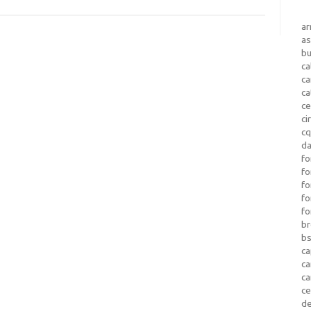
a
as
b
ca
c
ca
ce
ci
c
da
fo
fo
f
fo
fo
b
b
ca
c
c
c
d