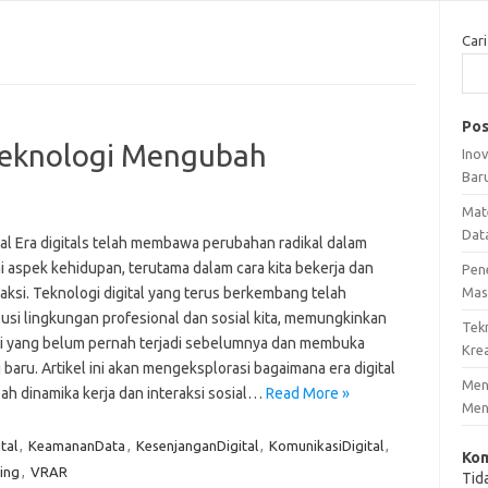
Cari
Pos
 Teknologi Mengubah
Ino
Bar
Mat
Dat
tal Era digitals telah membawa perubahan radikal dalam
i aspek kehidupan, terutama dalam cara kita bekerja dan
Pen
aksi. Teknologi digital yang terus berkembang telah
Mas
usi lingkungan profesional dan sosial kita, memungkinkan
Tek
si yang belum pernah terjadi sebelumnya dan membuka
Krea
baru. Artikel ini akan mengeksplorasi bagaimana era digital
Meng
h dinamika kerja dan interaksi sosial…
Read More »
Men
tal
,
KeamananData
,
KesenjanganDigital
,
KomunikasiDigital
,
Kom
ing
,
VRAR
Tid