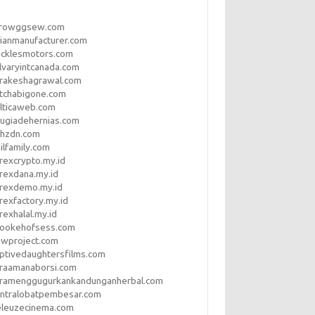
rrowggsew.com
ianmanufacturer.com
ucklesmotors.com
lvaryintcanada.com
arakeshagrawal.com
tchabigone.com
lticaweb.com
rugiadehernias.com
qhzdn.com
ilfamily.com
rexcrypto.my.id
rexdana.my.id
orexdemo.my.id
rexfactory.my.id
rexhalal.my.id
rookehofsess.com
swproject.com
ptivedaughtersfilms.com
araamanaborsi.com
aramenggugurkankandunganherbal.com
entralobatpembesar.com
eleuzecinema.com