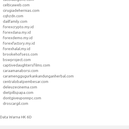
celticaweb.com
cirugiadehernias.com
cqhzdn.com
dailfamily.com
forexcrypto.my.id
forexdana.my.id
forexdemo.my.id
forexfactory.my.id
forexhalal.my.id
brookehofsess.com
bswproject.com
captivedaughtersfilms.com
caraamanaborsi.com
caramenggugurkankandunganherbal.com
centralobatpembesar.com
deleuzecinema.com
dietpillspapa.com
dontgiveuponnpc.com
droscargil.com
Data Warna HK 6D