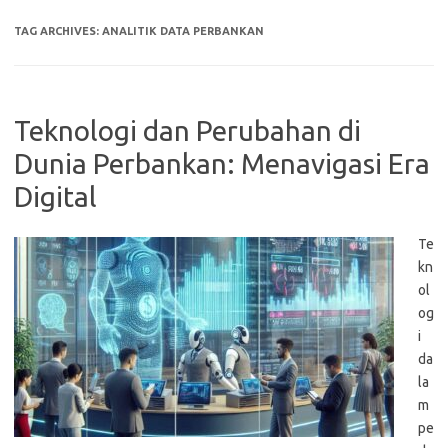
TAG ARCHIVES:
ANALITIK DATA PERBANKAN
Teknologi dan Perubahan di
Dunia Perbankan: Menavigasi Era
Digital
Te
kn
ol
og
i
da
la
m
pe