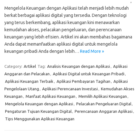
,
Mengelola Keuangan dengan Aplikasi telah menjadi lebih mudah
berkat berbagai aplikasi digital yang tersedia. Dengan teknologi
yang terus berkembang, aplikasi keuangan kini menawarkan
kemudahan akses, pelacakan pengeluaran, dan perencanaan
keuangan yang lebih efisien. Artikel ini akan membahas bagaimana
Anda dapat memanfaatkan aplikasi digital untuk mengelola
keuangan pribadi Anda dengan lebih…
Read More »
Category:
Artikel
Tag:
Analisis Keuangan dengan Aplikasi
,
Aplikasi
Anggaran dan Pelacakan
,
Aplikasi Digital untuk Keuangan Pribadi
,
Aplikasi Keuangan Terbaik
,
Aplikasi Pembayaran Tagihan
,
Aplikasi
Pengelolaan Utang
,
Aplikasi Perencanaan Investasi
,
Kemudahan Akses
Keuangan
,
Manfaat Aplikasi Keuangan
,
Memilih Aplikasi Keuangan
,
Mengelola Keuangan dengan Aplikasi
,
Pelacakan Pengeluaran Digital
,
Pengaturan Tujuan Keuangan Digital
,
Perencanaan Anggaran Aplikasi
,
Tips Menggunakan Aplikasi Keuangan