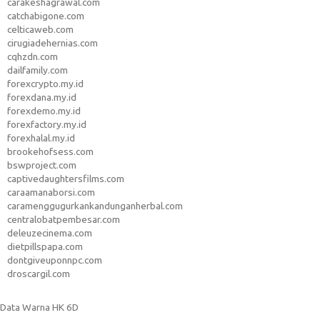
carakeshagrawal.com
catchabigone.com
celticaweb.com
cirugiadehernias.com
cqhzdn.com
dailfamily.com
forexcrypto.my.id
forexdana.my.id
forexdemo.my.id
forexfactory.my.id
forexhalal.my.id
brookehofsess.com
bswproject.com
captivedaughtersfilms.com
caraamanaborsi.com
caramenggugurkankandunganherbal.com
centralobatpembesar.com
deleuzecinema.com
dietpillspapa.com
dontgiveuponnpc.com
droscargil.com
Data Warna HK 6D