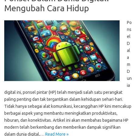
Mengubah Cara Hidup
Po
ns
el
D
al
a
m
D
un
ia
digital ini, ponsel pintar (HP) telah menjadi salah satu perangkat
paling penting dan tak tergantikan dalam kehidupan sehari-hari.
Tidak hanya sebagai alat komunikasi, kecanggihan HP kini mencakup
berbagai aspek yang membantu meningkatkan produktivitas,
hiburan, dan konektivitas. Artikel ini akan membahas bagaimana HP
modern telah berkembang dan memberikan dampak signifikan
dalam dunia digital,…
Read More »