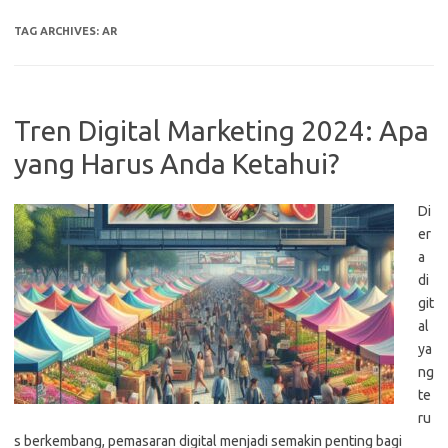
TAG ARCHIVES:
AR
Tren Digital Marketing 2024: Apa
yang Harus Anda Ketahui?
Di
er
a
di
git
al
ya
ng
te
ru
s berkembang, pemasaran digital menjadi semakin penting bagi