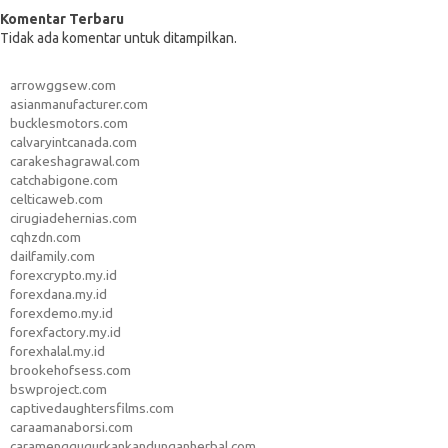
Komentar Terbaru
Tidak ada komentar untuk ditampilkan.
arrowggsew.com
asianmanufacturer.com
bucklesmotors.com
calvaryintcanada.com
carakeshagrawal.com
catchabigone.com
celticaweb.com
cirugiadehernias.com
cqhzdn.com
dailfamily.com
forexcrypto.my.id
forexdana.my.id
forexdemo.my.id
forexfactory.my.id
forexhalal.my.id
brookehofsess.com
bswproject.com
captivedaughtersfilms.com
caraamanaborsi.com
caramenggugurkankandunganherbal.com