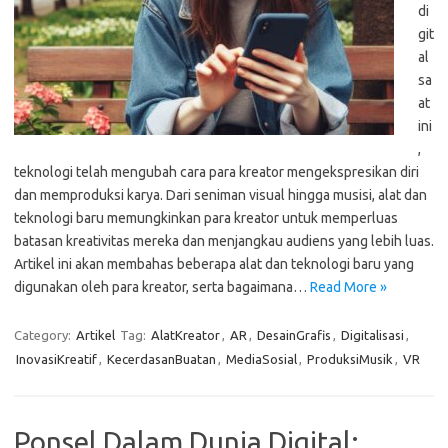
di
git
al
sa
at
ini
,
teknologi telah mengubah cara para kreator mengekspresikan diri
dan memproduksi karya. Dari seniman visual hingga musisi, alat dan
teknologi baru memungkinkan para kreator untuk memperluas
batasan kreativitas mereka dan menjangkau audiens yang lebih luas.
Artikel ini akan membahas beberapa alat dan teknologi baru yang
digunakan oleh para kreator, serta bagaimana…
Read More »
Category:
Artikel
Tag:
AlatKreator
,
AR
,
DesainGrafis
,
Digitalisasi
,
InovasiKreatif
,
KecerdasanBuatan
,
MediaSosial
,
ProduksiMusik
,
VR
Ponsel Dalam Dunia Digital: