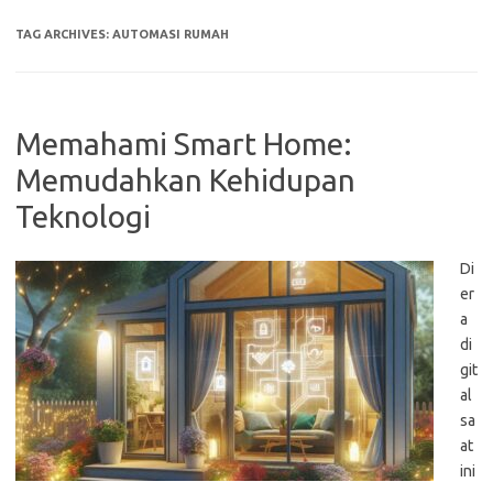
TAG ARCHIVES:
AUTOMASI RUMAH
Memahami Smart Home:
Memudahkan Kehidupan
Teknologi
Di
er
a
di
git
al
sa
at
ini