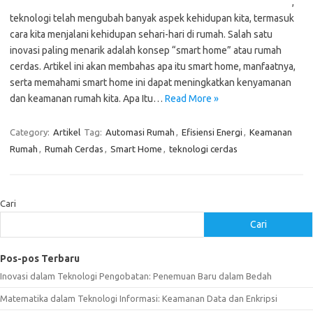
,
teknologi telah mengubah banyak aspek kehidupan kita, termasuk
cara kita menjalani kehidupan sehari-hari di rumah. Salah satu
inovasi paling menarik adalah konsep “smart home” atau rumah
cerdas. Artikel ini akan membahas apa itu smart home, manfaatnya,
serta memahami smart home ini dapat meningkatkan kenyamanan
dan keamanan rumah kita. Apa Itu…
Read More »
Category:
Artikel
Tag:
Automasi Rumah
,
Efisiensi Energi
,
Keamanan
Rumah
,
Rumah Cerdas
,
Smart Home
,
teknologi cerdas
Cari
Cari
Pos-pos Terbaru
Inovasi dalam Teknologi Pengobatan: Penemuan Baru dalam Bedah
Matematika dalam Teknologi Informasi: Keamanan Data dan Enkripsi