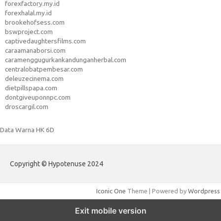
forexfactory.my.id
forexhalal.my.id
brookehofsess.com
bswproject.com
captivedaughtersfilms.com
caraamanaborsi.com
caramenggugurkankandunganherbal.com
centralobatpembesar.com
deleuzecinema.com
dietpillspapa.com
dontgiveuponnpc.com
droscargil.com
Data Warna HK 6D
Copyright © Hypotenuse 2024
Iconic One
Theme | Powered by
Wordpress
Exit mobile version