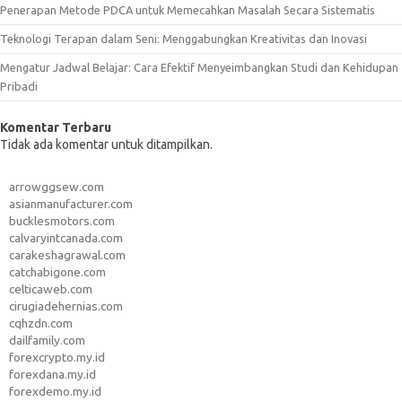
Penerapan Metode PDCA untuk Memecahkan Masalah Secara Sistematis
Teknologi Terapan dalam Seni: Menggabungkan Kreativitas dan Inovasi
Mengatur Jadwal Belajar: Cara Efektif Menyeimbangkan Studi dan Kehidupan
Pribadi
Komentar Terbaru
Tidak ada komentar untuk ditampilkan.
arrowggsew.com
asianmanufacturer.com
bucklesmotors.com
calvaryintcanada.com
carakeshagrawal.com
catchabigone.com
celticaweb.com
cirugiadehernias.com
cqhzdn.com
dailfamily.com
forexcrypto.my.id
forexdana.my.id
forexdemo.my.id