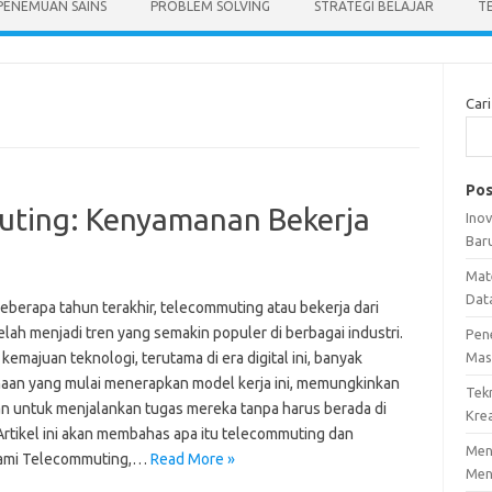
PENEMUAN SAINS
PROBLEM SOLVING
STRATEGI BELAJAR
T
Cari
Pos
ting: Kenyamanan Bekerja
Ino
Bar
Mat
Dat
eberapa tahun terakhir, telecommuting atau bekerja dari
lah menjadi tren yang semakin populer di berbagai industri.
Pen
emajuan teknologi, terutama di era digital ini, banyak
Mas
aan yang mulai menerapkan model kerja ini, memungkinkan
Tek
n untuk menjalankan tugas mereka tanpa harus berada di
Krea
 Artikel ini akan membahas apa itu telecommuting dan
Meng
mi Telecommuting,…
Read More »
Men