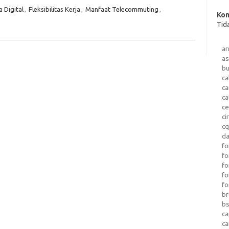
a Digital
,
Fleksibilitas Kerja
,
Manfaat Telecommuting
,
Kom
Tid
a
as
b
ca
c
ca
ce
ci
c
da
fo
fo
f
fo
fo
b
b
ca
c