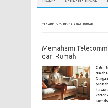
BERANDA
MATEMATIKA TERAPAN
TAG ARCHIVES:
BEKERJA DARI RUMAH
Memahami Telecommu
dari Rumah
Dalam b
rumah te
Dengan k
perusah
karyawa
kantor.
Memaha