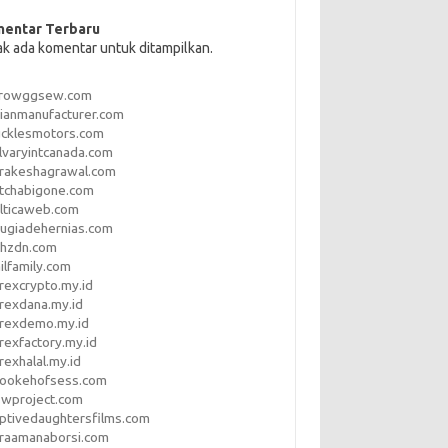
entar Terbaru
ak ada komentar untuk ditampilkan.
rrowggsew.com
ianmanufacturer.com
ucklesmotors.com
lvaryintcanada.com
arakeshagrawal.com
tchabigone.com
lticaweb.com
rugiadehernias.com
qhzdn.com
ilfamily.com
rexcrypto.my.id
rexdana.my.id
orexdemo.my.id
rexfactory.my.id
rexhalal.my.id
rookehofsess.com
swproject.com
ptivedaughtersfilms.com
araamanaborsi.com