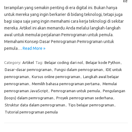
ke
terampilan yang semakin penting di era digital ini. Bukan hanya
untuk mereka yang ingin berkarier di bidang teknologi, tetapi juga
bagi siapa saja yang ingin memahami cara kerja teknologi di sekitar
mereka. Artikel ini akan memandu Anda melalui langkah-langkah
awal untuk memulai perjalanan Pemrograman untuk pemula.
Memahami Konsep Dasar Pemrograman Pemrograman untuk
pemula…
Read More »
Category:
Artikel
Tag:
Belajar coding dari nol
,
Belajar kode Python
,
Dasar-dasar pemrograman
,
Fungsi dalam pemrograman
,
IDE untuk
pemrograman
,
Kursus online pemrograman
,
Langkah awal belajar
pemrograman
,
Memilih bahasa pemrograman pertama
,
Memulai
pemrograman JavaScript
,
Pemrograman untuk pemula
,
Pengulangan
(loops) dalam pemrograman
,
Proyek pemrograman sederhana
,
Struktur data dalam pemrograman
,
Tips belajar pemrograman
,
Tutorial pemrograman pemula