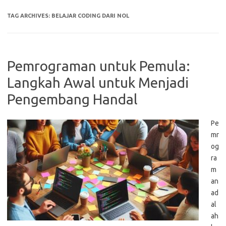
TAG ARCHIVES:
BELAJAR CODING DARI NOL
Pemrograman untuk Pemula:
Langkah Awal untuk Menjadi
Pengembang Handal
Pe
mr
og
ra
m
an
ad
al
ah