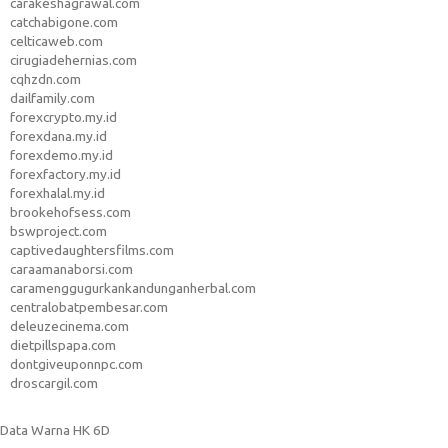
carakeshagrawal.com
catchabigone.com
celticaweb.com
cirugiadehernias.com
cqhzdn.com
dailfamily.com
forexcrypto.my.id
forexdana.my.id
forexdemo.my.id
forexfactory.my.id
forexhalal.my.id
brookehofsess.com
bswproject.com
captivedaughtersfilms.com
caraamanaborsi.com
caramenggugurkankandunganherbal.com
centralobatpembesar.com
deleuzecinema.com
dietpillspapa.com
dontgiveuponnpc.com
droscargil.com
Data Warna HK 6D