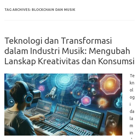
TAG ARCHIVES:
BLOCKCHAIN DAN MUSIK
Teknologi dan Transformasi
dalam Industri Musik: Mengubah
Lanskap Kreativitas dan Konsumsi
Te
kn
ol
og
i
da
la
m
in