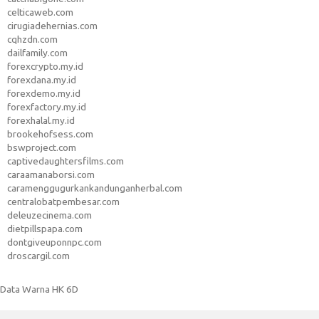
celticaweb.com
cirugiadehernias.com
cqhzdn.com
dailfamily.com
forexcrypto.my.id
forexdana.my.id
forexdemo.my.id
forexfactory.my.id
forexhalal.my.id
brookehofsess.com
bswproject.com
captivedaughtersfilms.com
caraamanaborsi.com
caramenggugurkankandunganherbal.com
centralobatpembesar.com
deleuzecinema.com
dietpillspapa.com
dontgiveuponnpc.com
droscargil.com
Data Warna HK 6D