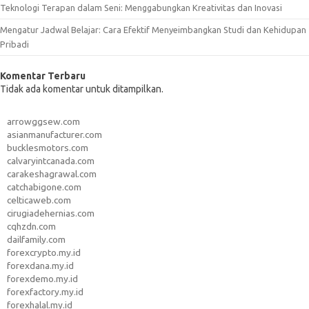
Teknologi Terapan dalam Seni: Menggabungkan Kreativitas dan Inovasi
Mengatur Jadwal Belajar: Cara Efektif Menyeimbangkan Studi dan Kehidupan
Pribadi
Komentar Terbaru
Tidak ada komentar untuk ditampilkan.
arrowggsew.com
asianmanufacturer.com
bucklesmotors.com
calvaryintcanada.com
carakeshagrawal.com
catchabigone.com
celticaweb.com
cirugiadehernias.com
cqhzdn.com
dailfamily.com
forexcrypto.my.id
forexdana.my.id
forexdemo.my.id
forexfactory.my.id
forexhalal.my.id