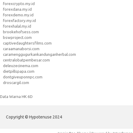
forexcrypto.my.id
forexdana.my.id
forexdemo.my.id
forexfactory.my.id
forexhalal.my.id
brookehofsess.com
bswproject.com
captivedaughtersfilms.com
caraamanaborsi.com
caramenggugurkankandunganherbal.com
centralobatpembesar.com
deleuzecinema.com
dietpillspapa.com
dontgiveuponnpc.com
droscargil.com
Data Warna HK 6D
Copyright © Hypotenuse 2024