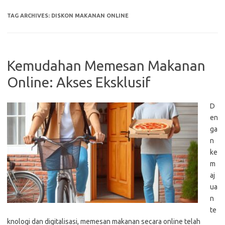
TAG ARCHIVES:
DISKON MAKANAN ONLINE
Kemudahan Memesan Makanan
Online: Akses Eksklusif
D
en
ga
n
ke
m
aj
ua
n
te
knologi dan digitalisasi, memesan makanan secara online telah