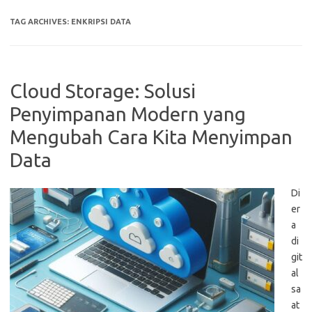
TAG ARCHIVES:
ENKRIPSI DATA
Cloud Storage: Solusi
Penyimpanan Modern yang
Mengubah Cara Kita Menyimpan
Data
Di
er
a
di
git
al
sa
at