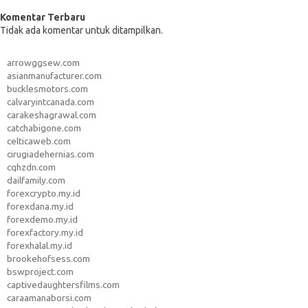
Komentar Terbaru
Tidak ada komentar untuk ditampilkan.
arrowggsew.com
asianmanufacturer.com
bucklesmotors.com
calvaryintcanada.com
carakeshagrawal.com
catchabigone.com
celticaweb.com
cirugiadehernias.com
cqhzdn.com
dailfamily.com
forexcrypto.my.id
forexdana.my.id
forexdemo.my.id
forexfactory.my.id
forexhalal.my.id
brookehofsess.com
bswproject.com
captivedaughtersfilms.com
caraamanaborsi.com