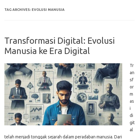
TAG ARCHIVES:
EVOLUSI MANUSIA
Transformasi Digital: Evolusi
Manusia ke Era Digital
Tr
an
sf
or
m
as
i
di
git
al
telah menjadi tonggak sejarah dalam peradaban manusia. Dari