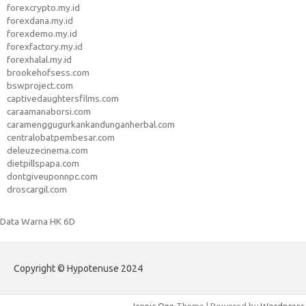
forexcrypto.my.id
forexdana.my.id
forexdemo.my.id
forexfactory.my.id
forexhalal.my.id
brookehofsess.com
bswproject.com
captivedaughtersfilms.com
caraamanaborsi.com
caramenggugurkankandunganherbal.com
centralobatpembesar.com
deleuzecinema.com
dietpillspapa.com
dontgiveuponnpc.com
droscargil.com
Data Warna HK 6D
Copyright © Hypotenuse 2024