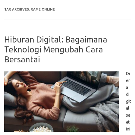
TAG ARCHIVES:
GAME ONLINE
Hiburan Digital: Bagaimana
Teknologi Mengubah Cara
Bersantai
Di
er
a
di
git
al
sa
at
ini