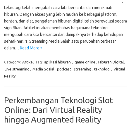
,
teknologi telah mengubah cara kita bersantai dan menikmati
hiburan. Dengan akses yang lebih mudah ke berbagai platform,
konten, dan alat, pengalaman hiburan digital telah berevolusi secara
signifikan. Artikel ini akan membahas bagaimana teknologi
mengubah cara kita bersantai dan dampaknya terhadap kehidupan
sehari-hari. 1. Streaming Media Salah satu perubahan terbesar
dalam…
Read More »
Category:
Artikel
Tag:
aplikasi hiburan.
,
game online
,
Hiburan Digital
,
Live streaming
,
Media Sosial
,
podcast
,
streaming
,
teknologi
,
Virtual
Reality
Perkembangan Teknologi Slot
Online: Dari Virtual Reality
hingga Augmented Reality