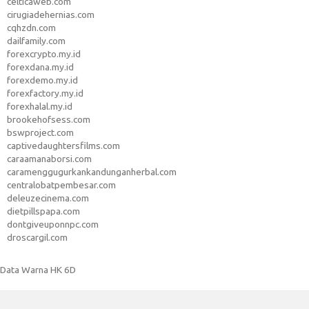
celticaweb.com
cirugiadehernias.com
cqhzdn.com
dailfamily.com
forexcrypto.my.id
forexdana.my.id
forexdemo.my.id
forexfactory.my.id
forexhalal.my.id
brookehofsess.com
bswproject.com
captivedaughtersfilms.com
caraamanaborsi.com
caramenggugurkankandunganherbal.com
centralobatpembesar.com
deleuzecinema.com
dietpillspapa.com
dontgiveuponnpc.com
droscargil.com
Data Warna HK 6D