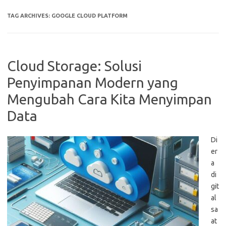
TAG ARCHIVES:
GOOGLE CLOUD PLATFORM
Cloud Storage: Solusi
Penyimpanan Modern yang
Mengubah Cara Kita Menyimpan
Data
Di
er
a
di
git
al
sa
at