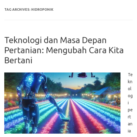
TAG ARCHIVES:
HIDROPONIK
Teknologi dan Masa Depan
Pertanian: Mengubah Cara Kita
Bertani
Te
kn
ol
og
i
pe
rt
an
ia