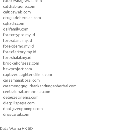
carakeshagrawal.com
catchabigone.com
celticaweb.com
cirugiadehernias.com
cqhzdn.com
dailfamily.com
forexcrypto.my.id
forexdana.my.id
forexdemo.my.id
forexfactory.my.id
forexhalal.my.id
brookehofsess.com
bswproject.com
captivedaughtersfilms.com
caraamanaborsi.com
caramenggugurkankandunganherbal.com
centralobatpembesar.com
deleuzecinema.com
dietpillspapa.com
dontgiveuponnpc.com
droscargil.com
Data Warna HK 6D