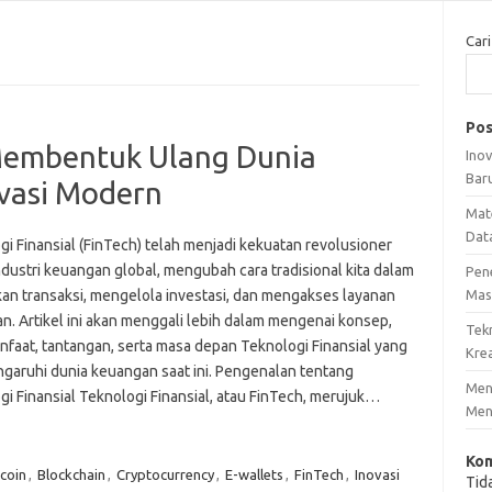
Cari
Pos
 Membentuk Ulang Dunia
Ino
Bar
vasi Modern
Mat
Dat
i Finansial (FinTech) telah menjadi kekuatan revolusioner
dustri keuangan global, mengubah cara tradisional kita dalam
Pen
an transaksi, mengelola investasi, dan mengakses layanan
Mas
n. Artikel ini akan menggali lebih dalam mengenai konsep,
Tek
anfaat, tantangan, serta masa depan Teknologi Finansial yang
Krea
aruhi dunia keuangan saat ini. Pengenalan tentang
Meng
gi Finansial Teknologi Finansial, atau FinTech, merujuk…
Men
Kom
tcoin
,
Blockchain
,
Cryptocurrency
,
E-wallets
,
FinTech
,
Inovasi
Tid