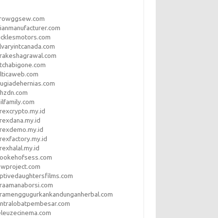
rrowggsew.com
ianmanufacturer.com
ucklesmotors.com
lvaryintcanada.com
arakeshagrawal.com
tchabigone.com
lticaweb.com
rugiadehernias.com
qhzdn.com
ilfamily.com
rexcrypto.my.id
rexdana.my.id
orexdemo.my.id
rexfactory.my.id
rexhalal.my.id
rookehofsess.com
swproject.com
ptivedaughtersfilms.com
araamanaborsi.com
aramenggugurkankandunganherbal.com
entralobatpembesar.com
eleuzecinema.com