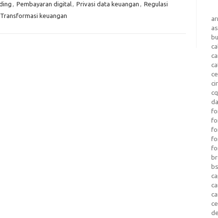
ding
,
Pembayaran digital
,
Privasi data keuangan
,
Regulasi
Transformasi keuangan
a
as
b
ca
c
ca
ce
ci
c
da
fo
fo
f
fo
fo
b
b
ca
c
c
c
d