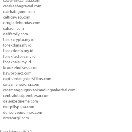
calvaryintcanada.com
carakeshagrawal.com
catchabigone.com
celticaweb.com
cirugiadehernias.com
cqhzdn.com
dailfamily.com
forexcrypto.my.id
forexdana.my.id
forexdemo.my.id
forexfactory.my.id
forexhalal.my.id
brookehofsess.com
bswproject.com
captivedaughtersfilms.com
caraamanaborsi.com
caramenggugurkankandunganherbal.com
centralobatpembesar.com
deleuzecinema.com
dietpillspapa.com
dontgiveuponnpc.com
droscargil.com
Data Warna HK 6D