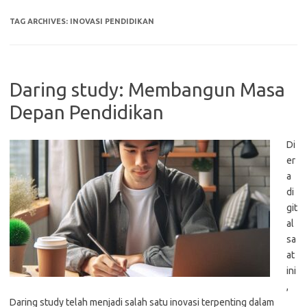
TAG ARCHIVES:
INOVASI PENDIDIKAN
Daring study: Membangun Masa
Depan Pendidikan
Di
er
a
di
git
al
sa
at
ini
,
Daring study telah menjadi salah satu inovasi terpenting dalam