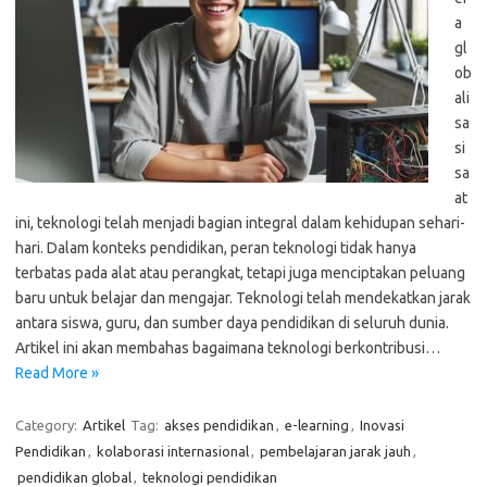
a
gl
ob
ali
sa
si
sa
at
ini, teknologi telah menjadi bagian integral dalam kehidupan sehari-
hari. Dalam konteks pendidikan, peran teknologi tidak hanya
terbatas pada alat atau perangkat, tetapi juga menciptakan peluang
baru untuk belajar dan mengajar. Teknologi telah mendekatkan jarak
antara siswa, guru, dan sumber daya pendidikan di seluruh dunia.
Artikel ini akan membahas bagaimana teknologi berkontribusi…
Read More »
Category:
Artikel
Tag:
akses pendidikan
,
e-learning
,
Inovasi
Pendidikan
,
kolaborasi internasional
,
pembelajaran jarak jauh
,
pendidikan global
,
teknologi pendidikan