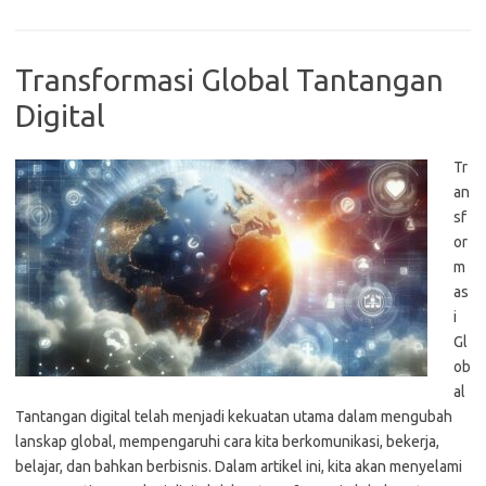
Transformasi Global Tantangan
Digital
Tr
an
sf
or
m
as
i
Gl
ob
al
Tantangan digital telah menjadi kekuatan utama dalam mengubah
lanskap global, mempengaruhi cara kita berkomunikasi, bekerja,
belajar, dan bahkan berbisnis. Dalam artikel ini, kita akan menyelami