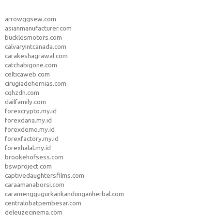
arrowggsew.com
asianmanufacturer.com
bucklesmotors.com
calvaryintcanada.com
carakeshagrawal.com
catchabigone.com
celticaweb.com
cirugiadehernias.com
cqhzdn.com
dailfamily.com
forexcrypto.my.id
forexdana.my.id
forexdemo.my.id
forexfactory.my.id
forexhalal.my.id
brookehofsess.com
bswproject.com
captivedaughtersfilms.com
caraamanaborsi.com
caramenggugurkankandunganherbal.com
centralobatpembesar.com
deleuzecinema.com