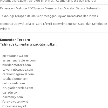
Matematika dalam Teknologi Informasi: Keamanan Data dan Enkripsi
Penerapan Metode PDCA untuk Memecahkan Masalah Secara Sistematis
Teknologi Terapan dalam Seni: Menggabungkan Kreativitas dan Inovasi
Mengatur Jadwal Belajar: Cara Efektif Menyeimbangkan Studi dan Kehidupan
Pribadi
Komentar Terbaru
Tidak ada komentar untuk ditampilkan.
arrowggsew.com
asianmanufacturer.com
bucklesmotors.com
calvaryintcanada.com
carakeshagrawal.com
catchabigone.com
celticaweb.com
cirugiadehernias.com
cqhzdn.com
dailfamily.com
forexcrypto.my.id
forexdana.my.id