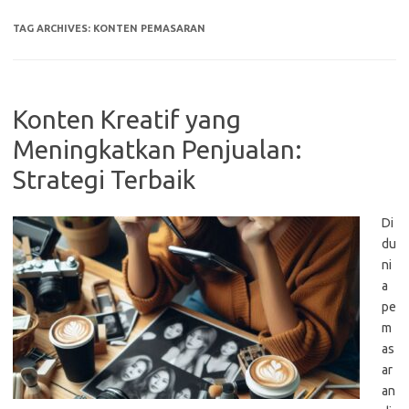
TAG ARCHIVES:
KONTEN PEMASARAN
Konten Kreatif yang
Meningkatkan Penjualan:
Strategi Terbaik
Di
du
ni
a
pe
m
as
ar
an