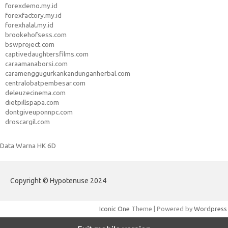
forexdemo.my.id
forexfactory.my.id
forexhalal.my.id
brookehofsess.com
bswproject.com
captivedaughtersfilms.com
caraamanaborsi.com
caramenggugurkankandunganherbal.com
centralobatpembesar.com
deleuzecinema.com
dietpillspapa.com
dontgiveuponnpc.com
droscargil.com
Data Warna HK 6D
Copyright © Hypotenuse 2024
Iconic One
Theme | Powered by
Wordpress