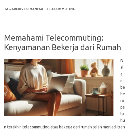
TAG ARCHIVES:
MANFAAT TELECOMMUTING
Memahami Telecommuting:
Kenyamanan Bekerja dari Rumah
D
al
a
m
be
be
ra
pa
ta
hu
n terakhir, telecommuting atau bekerja dari rumah telah menjadi tren