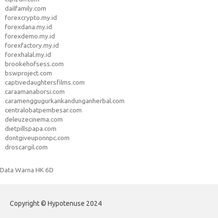
dailfamily.com
forexcrypto.my.id
forexdana.my.id
forexdemo.my.id
forexfactory.my.id
forexhalal.my.id
brookehofsess.com
bswproject.com
captivedaughtersfilms.com
caraamanaborsi.com
caramenggugurkankandunganherbal.com
centralobatpembesar.com
deleuzecinema.com
dietpillspapa.com
dontgiveuponnpc.com
droscargil.com
Data Warna HK 6D
Copyright © Hypotenuse 2024