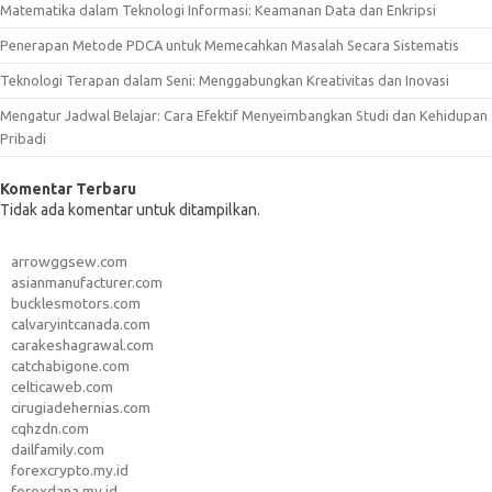
Matematika dalam Teknologi Informasi: Keamanan Data dan Enkripsi
Penerapan Metode PDCA untuk Memecahkan Masalah Secara Sistematis
Teknologi Terapan dalam Seni: Menggabungkan Kreativitas dan Inovasi
Mengatur Jadwal Belajar: Cara Efektif Menyeimbangkan Studi dan Kehidupan
Pribadi
Komentar Terbaru
Tidak ada komentar untuk ditampilkan.
arrowggsew.com
asianmanufacturer.com
bucklesmotors.com
calvaryintcanada.com
carakeshagrawal.com
catchabigone.com
celticaweb.com
cirugiadehernias.com
cqhzdn.com
dailfamily.com
forexcrypto.my.id
forexdana.my.id