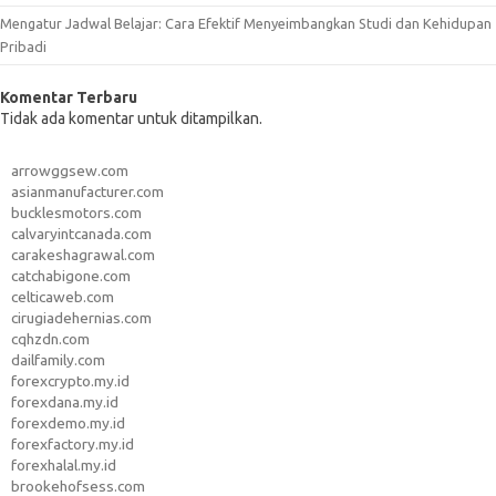
Mengatur Jadwal Belajar: Cara Efektif Menyeimbangkan Studi dan Kehidupan
Pribadi
Komentar Terbaru
Tidak ada komentar untuk ditampilkan.
arrowggsew.com
asianmanufacturer.com
bucklesmotors.com
calvaryintcanada.com
carakeshagrawal.com
catchabigone.com
celticaweb.com
cirugiadehernias.com
cqhzdn.com
dailfamily.com
forexcrypto.my.id
forexdana.my.id
forexdemo.my.id
forexfactory.my.id
forexhalal.my.id
brookehofsess.com