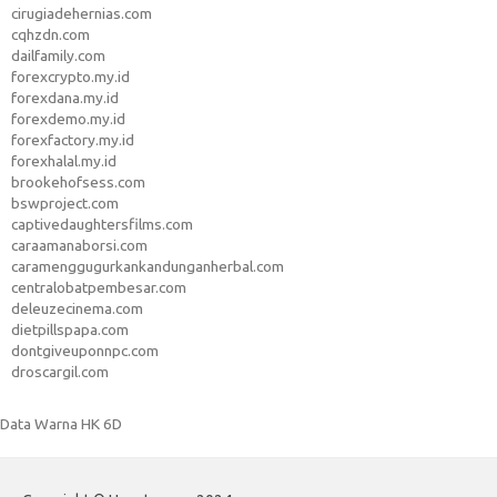
cirugiadehernias.com
cqhzdn.com
dailfamily.com
forexcrypto.my.id
forexdana.my.id
forexdemo.my.id
forexfactory.my.id
forexhalal.my.id
brookehofsess.com
bswproject.com
captivedaughtersfilms.com
caraamanaborsi.com
caramenggugurkankandunganherbal.com
centralobatpembesar.com
deleuzecinema.com
dietpillspapa.com
dontgiveuponnpc.com
droscargil.com
Data Warna HK 6D