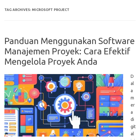
TAG ARCHIVES:
MICROSOFT PROJECT
Panduan Menggunakan Software
Manajemen Proyek: Cara Efektif
Mengelola Proyek Anda
D
al
a
m
er
a
di
git
al