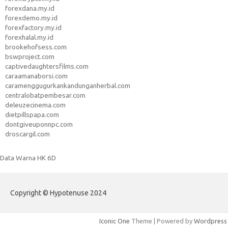
forexdana.my.id
forexdemo.my.id
forexfactory.my.id
forexhalal.my.id
brookehofsess.com
bswproject.com
captivedaughtersfilms.com
caraamanaborsi.com
caramenggugurkankandunganherbal.com
centralobatpembesar.com
deleuzecinema.com
dietpillspapa.com
dontgiveuponnpc.com
droscargil.com
Data Warna HK 6D
Copyright © Hypotenuse 2024
Iconic One
Theme | Powered by
Wordpress