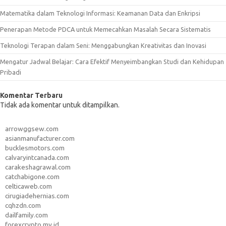
Matematika dalam Teknologi Informasi: Keamanan Data dan Enkripsi
Penerapan Metode PDCA untuk Memecahkan Masalah Secara Sistematis
Teknologi Terapan dalam Seni: Menggabungkan Kreativitas dan Inovasi
Mengatur Jadwal Belajar: Cara Efektif Menyeimbangkan Studi dan Kehidupan
Pribadi
Komentar Terbaru
Tidak ada komentar untuk ditampilkan.
arrowggsew.com
asianmanufacturer.com
bucklesmotors.com
calvaryintcanada.com
carakeshagrawal.com
catchabigone.com
celticaweb.com
cirugiadehernias.com
cqhzdn.com
dailfamily.com
forexcrypto.my.id