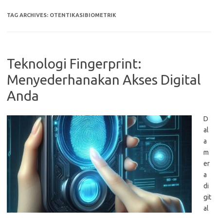
TAG ARCHIVES:
OTENTIKASIBIOMETRIK
Teknologi Fingerprint:
Menyederhanakan Akses Digital
Anda
D
al
a
m
er
a
di
git
al