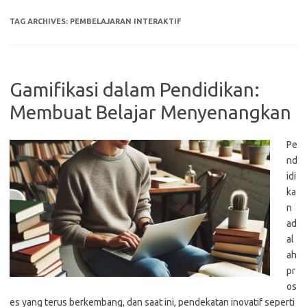
TAG ARCHIVES:
PEMBELAJARAN INTERAKTIF
Gamifikasi dalam Pendidikan:
Membuat Belajar Menyenangkan
Pe
nd
idi
ka
n
ad
al
ah
pr
os
es yang terus berkembang, dan saat ini, pendekatan inovatif seperti