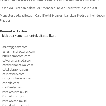
Penerapan Metode PDCA untuk Memecahkan Masalah Secara Sistematis
Teknologi Terapan dalam Seni: Menggabungkan Kreativitas dan Inovasi
Mengatur Jadwal Belajar: Cara Efektif Menyeimbangkan Studi dan Kehidupan
Pribadi
Komentar Terbaru
Tidak ada komentar untuk ditampilkan.
arrowggsew.com
asianmanufacturer.com
bucklesmotors.com
calvaryintcanada.com
carakeshagrawal.com
catchabigone.com
celticaweb.com
cirugiadehernias.com
cqhzdn.com
dailfamily.com
forexcrypto.my.id
forexdana.my.id
forexdemo.my.id
forexfactory.my.id