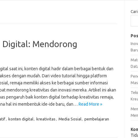
Cari
Pos
 Digital: Mendorong
Ino
Bar
Mat
Dat
igital saat ini, konten digital hadir dalam berbagai bentuk dan
iakses dengan mudah. Dari video tutorial hingga platform
Pen
sial, remaja memiliki akses ke berbagai sumber informasi
Mas
at mendorong kreativitas dan inovasi mereka. Artikel ini akan
Tek
s pengaruh baik konten digital terhadap kreativitas remaja,
Krea
na hal ini membentuk ide-ide baru, dan…
Read More »
Meng
Men
tif
,
konten digital
,
kreativitas
,
Media Sosial
,
pembelajaran
Kom
Tid