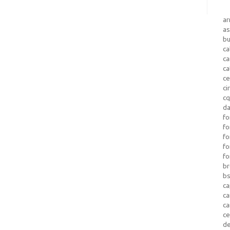
a
as
b
ca
c
ca
ce
ci
c
da
fo
fo
f
fo
fo
b
b
ca
c
c
c
d