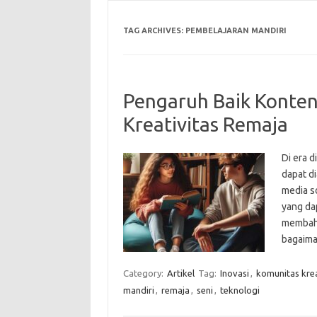
TAG ARCHIVES:
PEMBELAJARAN MANDIRI
Pengaruh Baik Konten
Kreativitas Remaja
Di era d
dapat d
media so
yang dap
membaha
bagaima
Category:
Artikel
Tag:
Inovasi
,
komunitas krea
mandiri
,
remaja
,
seni
,
teknologi