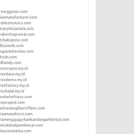
rrowggsew.com
ianmanufacturer.com
ucklesmotors.com
lvaryintcanada.com
arakeshagrawal.com
tchabigone.com
lticaweb.com
rugiadehernias.com
qhzdn.com
ilfamily.com
rexcrypto.my.id
rexdana.my.id
orexdemo.my.id
rexfactory.my.id
rexhalal.my.id
rookehofsess.com
swproject.com
ptivedaughtersfilms.com
araamanaborsi.com
aramenggugurkankandunganherbal.com
entralobatpembesar.com
eleuzecinema.com