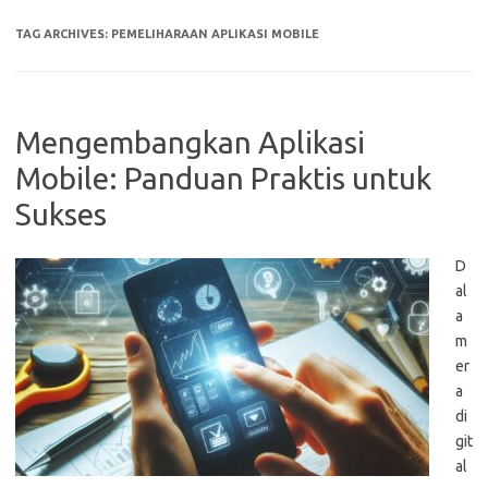
TAG ARCHIVES:
PEMELIHARAAN APLIKASI MOBILE
Mengembangkan Aplikasi
Mobile: Panduan Praktis untuk
Sukses
D
al
a
m
er
a
di
git
al