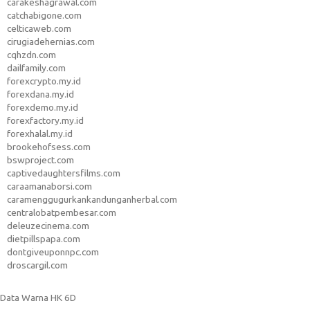
carakeshagrawal.com
catchabigone.com
celticaweb.com
cirugiadehernias.com
cqhzdn.com
dailfamily.com
forexcrypto.my.id
forexdana.my.id
forexdemo.my.id
forexfactory.my.id
forexhalal.my.id
brookehofsess.com
bswproject.com
captivedaughtersfilms.com
caraamanaborsi.com
caramenggugurkankandunganherbal.com
centralobatpembesar.com
deleuzecinema.com
dietpillspapa.com
dontgiveuponnpc.com
droscargil.com
Data Warna HK 6D