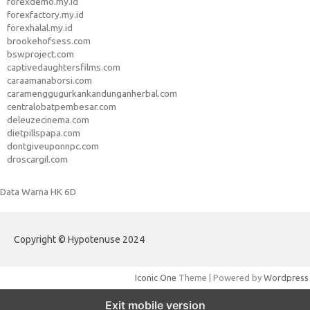
forexdemo.my.id
forexfactory.my.id
forexhalal.my.id
brookehofsess.com
bswproject.com
captivedaughtersfilms.com
caraamanaborsi.com
caramenggugurkankandunganherbal.com
centralobatpembesar.com
deleuzecinema.com
dietpillspapa.com
dontgiveuponnpc.com
droscargil.com
Data Warna HK 6D
Copyright © Hypotenuse 2024
Iconic One
Theme | Powered by
Wordpress
Exit mobile version