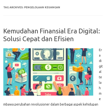
TAG ARCHIVES:
PENGELOLAAN KEUANGAN
Kemudahan Finansial Era Digital:
Solusi Cepat dan Efisien
Er
a
di
git
al
te
la
h
m
e
mbawa perubahan revolusioner dalam berbagai aspek kehidupan