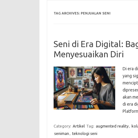
TAG ARCHIVES:
PENJUALAN SENI
Seni di Era Digital: 
Menyesuaikan Diri
Di era d
yang si
mencipt
dipresen
akan me
di era d
Platfor
Category:
Artikel
Tag:
augmented reality
,
kol
seniman
,
teknologi seni