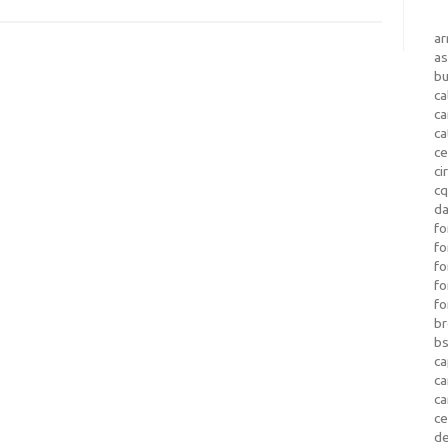
a
as
b
ca
c
ca
ce
ci
c
da
fo
fo
f
fo
fo
b
b
ca
c
c
c
d