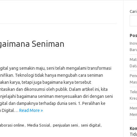
Cari
Pos
Bagaimana Seniman
Ino
Bar
Mat
Dat
igital yang semakin maju, seni telah mengalami transformasi
gnifikan. Teknologi tidak hanya mengubah cara seniman
Pen
akan karya, tetapi juga bagaimana karya tersebut
Mas
tasikan dan dikonsumsi oleh publik. Dalam artikel ini, kita
Tek
njelajahi bagaimana seniman menyesuaikan diri dengan seni
Krea
igital dan dampaknya terhadap dunia seni. 1. Peralihan ke
Meng
m Digital…
Read More »
Men
aborasi online
,
Media Sosial
,
penjualan seni
,
seni digital
,
Kom
Tid