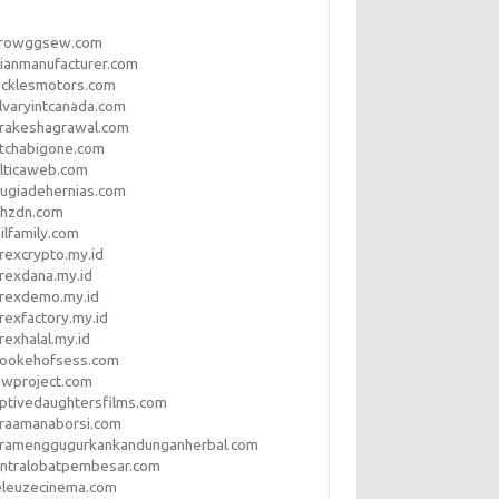
rrowggsew.com
ianmanufacturer.com
ucklesmotors.com
lvaryintcanada.com
arakeshagrawal.com
tchabigone.com
lticaweb.com
rugiadehernias.com
qhzdn.com
ilfamily.com
rexcrypto.my.id
rexdana.my.id
orexdemo.my.id
rexfactory.my.id
rexhalal.my.id
rookehofsess.com
swproject.com
ptivedaughtersfilms.com
araamanaborsi.com
aramenggugurkankandunganherbal.com
entralobatpembesar.com
eleuzecinema.com