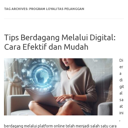
TAG ARCHIVES:
PROGRAM LOYALITAS PELANGGAN
Tips Berdagang Melalui Digital:
Cara Efektif dan Mudah
Di
er
a
di
git
al
sa
at
ini
,
berdagang melalui platform online telah menjadi salah satu cara