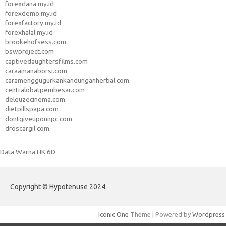
forexdana.my.id
forexdemo.my.id
forexfactory.my.id
forexhalal.my.id
brookehofsess.com
bswproject.com
captivedaughtersfilms.com
caraamanaborsi.com
caramenggugurkankandunganherbal.com
centralobatpembesar.com
deleuzecinema.com
dietpillspapa.com
dontgiveuponnpc.com
droscargil.com
Data Warna HK 6D
Copyright © Hypotenuse 2024
Iconic One
Theme | Powered by
Wordpress