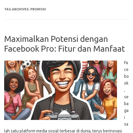
TAG ARCHIVES:
PROMOSI
Maximalkan Potensi dengan
Facebook Pro: Fitur dan Manfaat
Fa
ce
bo
ok
,
se
ba
ga
i
sa
lah satu platform media sosial terbesar di dunia, terus berinovasi