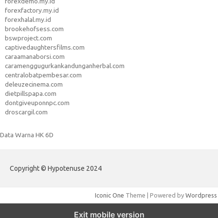
forexdemo.my.id
forexfactory.my.id
forexhalal.my.id
brookehofsess.com
bswproject.com
captivedaughtersfilms.com
caraamanaborsi.com
caramenggugurkankandunganherbal.com
centralobatpembesar.com
deleuzecinema.com
dietpillspapa.com
dontgiveuponnpc.com
droscargil.com
Data Warna HK 6D
Copyright © Hypotenuse 2024
Iconic One
Theme | Powered by
Wordpress
Exit mobile version