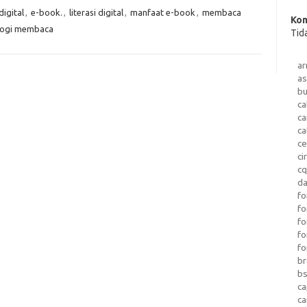
digital
,
e-book.
,
literasi digital
,
manfaat e-book
,
membaca
Kom
logi membaca
Tid
a
as
b
ca
c
ca
ce
ci
c
da
fo
fo
f
fo
fo
b
b
ca
c