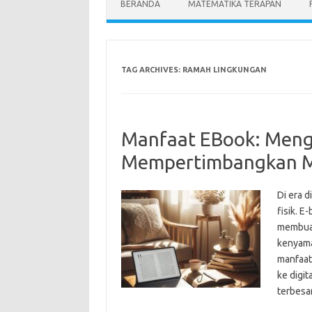
BERANDA
MATEMATIKA TERAPAN
TAG ARCHIVES:
RAMAH LINGKUNGAN
Manfaat EBook: Meng
Mempertimbangkan 
Di era d
fisik. 
membuat
kenyama
manfaat
ke digit
terbesa