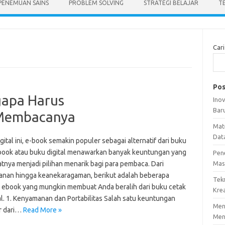
PENEMUAN SAINS
PROBLEM SOLVING
STRATEGI BELAJAR
T
Cari
Pos
apa Harus
Ino
Bar
Membacanya
Mat
Dat
igital ini, e-book semakin populer sebagai alternatif dari buku
E-book atau buku digital menawarkan banyak keuntungan yang
Pen
nya menjadi pilihan menarik bagi para pembaca. Dari
Mas
nan hingga keanekaragaman, berikut adalah beberapa
Tek
 ebook yang mungkin membuat Anda beralih dari buku cetak
Krea
al. 1. Kenyamanan dan Portabilitas Salah satu keuntungan
Meng
r dari…
Read More »
Men