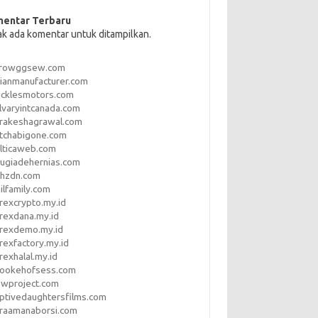
entar Terbaru
ak ada komentar untuk ditampilkan.
rrowggsew.com
ianmanufacturer.com
ucklesmotors.com
lvaryintcanada.com
arakeshagrawal.com
tchabigone.com
lticaweb.com
rugiadehernias.com
qhzdn.com
ilfamily.com
rexcrypto.my.id
rexdana.my.id
orexdemo.my.id
rexfactory.my.id
rexhalal.my.id
rookehofsess.com
swproject.com
ptivedaughtersfilms.com
araamanaborsi.com