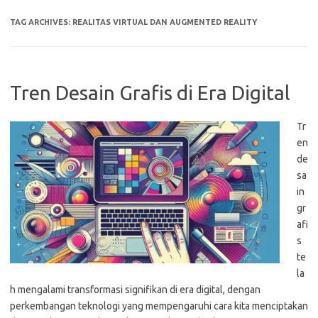
TAG ARCHIVES:
REALITAS VIRTUAL DAN AUGMENTED REALITY
Tren Desain Grafis di Era Digital
Tr
en
de
sa
in
gr
afi
s
te
la
h mengalami transformasi signifikan di era digital, dengan
perkembangan teknologi yang mempengaruhi cara kita menciptakan