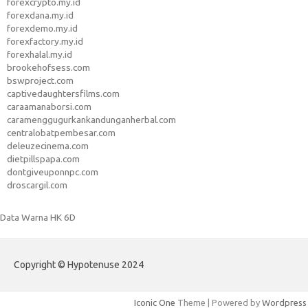
forexcrypto.my.id
forexdana.my.id
forexdemo.my.id
forexfactory.my.id
forexhalal.my.id
brookehofsess.com
bswproject.com
captivedaughtersfilms.com
caraamanaborsi.com
caramenggugurkankandunganherbal.com
centralobatpembesar.com
deleuzecinema.com
dietpillspapa.com
dontgiveuponnpc.com
droscargil.com
Data Warna HK 6D
Copyright © Hypotenuse 2024
Iconic One
Theme | Powered by
Wordpress