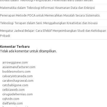
Inovasi dalam Teknologi Pengobatan: Penemuan Baru dalam Bedah
Matematika dalam Teknologi Informasi: Keamanan Data dan Enkripsi
Penerapan Metode PDCA untuk Memecahkan Masalah Secara Sistematis
Teknologi Terapan dalam Seni: Menggabungkan Kreativitas dan Inovasi
Mengatur Jadwal Belajar: Cara Efektif Menyeimbangkan Studi dan Kehidupan
Pribadi
Komentar Terbaru
Tidak ada komentar untuk ditampilkan.
arrowggsew.com
asianmanufacturer.com
bucklesmotors.com
calvaryintcanada.com
carakeshagrawal.com
catchabigone.com
celticaweb.com
cirugiadehernias.com
cqhzdn.com
dailfamily.com