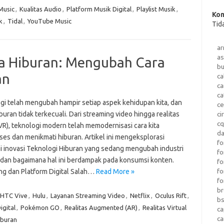
Music
,
Kualitas Audio
,
Platform Musik Digital
,
Playlist Musik
,
Kom
k
,
Tidal
,
YouTube Music
Tid
a
as
ia Hiburan: Mengubah Cara
b
an
ca
c
ca
gi telah mengubah hampir setiap aspek kehidupan kita, dan
ce
buran tidak terkecuali. Dari streaming video hingga realitas
ci
c
(VR), teknologi modern telah memodernisasi cara kita
da
es dan menikmati hiburan. Artikel ini mengeksplorasi
fo
i inovasi Teknologi Hiburan yang sedang mengubah industri
fo
 dan bagaimana hal ini berdampak pada konsumsi konten.
f
fo
ng dan Platform Digital Salah…
Read More »
fo
b
HTC Vive
,
Hulu
,
Layanan Streaming Video
,
Netflix
,
Oculus Rift
,
b
igital
,
Pokémon GO
,
Realitas Augmented (AR)
,
Realitas Virtual
ca
c
iburan