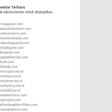
entar Terbaru
ak ada komentar untuk ditampilkan.
rrowggsew.com
ianmanufacturer.com
ucklesmotors.com
lvaryintcanada.com
arakeshagrawal.com
tchabigone.com
lticaweb.com
rugiadehernias.com
qhzdn.com
ilfamily.com
rexcrypto.my.id
rexdana.my.id
orexdemo.my.id
rexfactory.my.id
rexhalal.my.id
rookehofsess.com
swproject.com
ptivedaughtersfilms.com
araamanaborsi.com