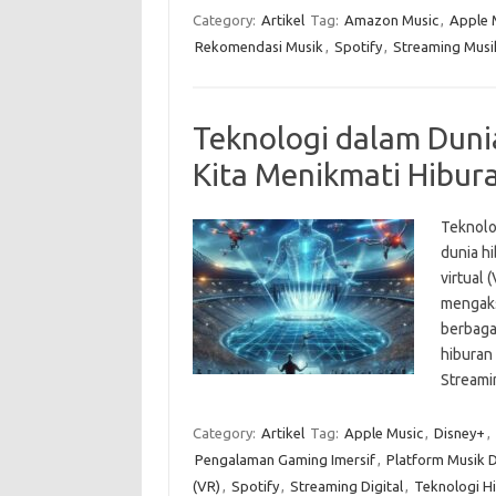
Category:
Artikel
Tag:
Amazon Music
,
Apple 
Rekomendasi Musik
,
Spotify
,
Streaming Musi
Teknologi dalam Dun
Kita Menikmati Hibur
Teknolo
dunia hi
virtual 
mengaks
berbaga
hiburan
Streami
Category:
Artikel
Tag:
Apple Music
,
Disney+
,
Pengalaman Gaming Imersif
,
Platform Musik D
(VR)
,
Spotify
,
Streaming Digital
,
Teknologi H