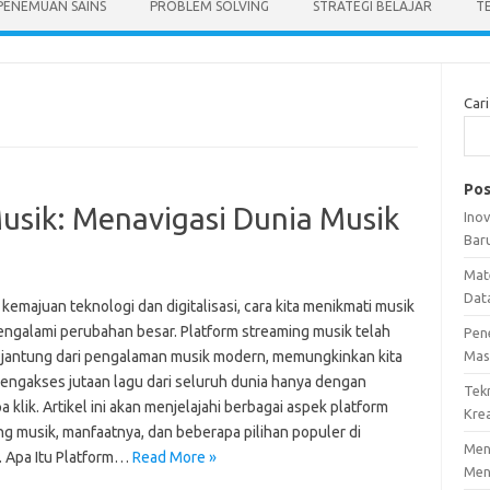
PENEMUAN SAINS
PROBLEM SOLVING
STRATEGI BELAJAR
T
Cari
Pos
usik: Menavigasi Dunia Musik
Ino
Bar
Mat
Dat
emajuan teknologi dan digitalisasi, cara kita menikmati musik
engalami perubahan besar. Platform streaming musik telah
Pen
 jantung dari pengalaman musik modern, memungkinkan kita
Mas
engakses jutaan lagu dari seluruh dunia hanya dengan
Tek
 klik. Artikel ini akan menjelajahi berbagai aspek platform
Krea
ng musik, manfaatnya, dan beberapa pilihan populer di
Meng
. Apa Itu Platform…
Read More »
Men