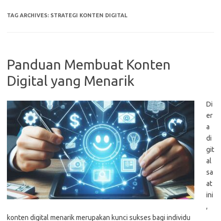
TAG ARCHIVES:
STRATEGI KONTEN DIGITAL
Panduan Membuat Konten
Digital yang Menarik
Di
er
a
di
git
al
sa
at
ini
,
konten digital menarik merupakan kunci sukses bagi individu