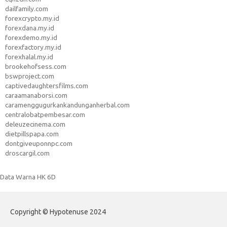
dailfamily.com
forexcrypto.my.id
forexdana.my.id
forexdemo.my.id
forexfactory.my.id
forexhalal.my.id
brookehofsess.com
bswproject.com
captivedaughtersfilms.com
caraamanaborsi.com
caramenggugurkankandunganherbal.com
centralobatpembesar.com
deleuzecinema.com
dietpillspapa.com
dontgiveuponnpc.com
droscargil.com
Data Warna HK 6D
Copyright © Hypotenuse 2024