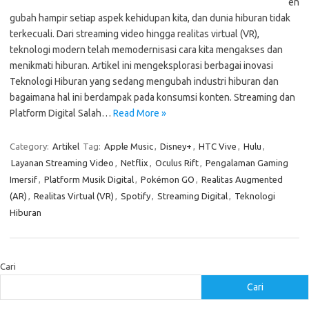
en
gubah hampir setiap aspek kehidupan kita, dan dunia hiburan tidak
terkecuali. Dari streaming video hingga realitas virtual (VR),
teknologi modern telah memodernisasi cara kita mengakses dan
menikmati hiburan. Artikel ini mengeksplorasi berbagai inovasi
Teknologi Hiburan yang sedang mengubah industri hiburan dan
bagaimana hal ini berdampak pada konsumsi konten. Streaming dan
Platform Digital Salah…
Read More »
Category:
Artikel
Tag:
Apple Music
,
Disney+
,
HTC Vive
,
Hulu
,
Layanan Streaming Video
,
Netflix
,
Oculus Rift
,
Pengalaman Gaming
Imersif
,
Platform Musik Digital
,
Pokémon GO
,
Realitas Augmented
(AR)
,
Realitas Virtual (VR)
,
Spotify
,
Streaming Digital
,
Teknologi
Hiburan
Cari
Cari