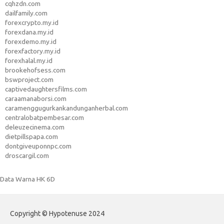
cqhzdn.com
dailfamily.com
forexcrypto.my.id
forexdana.my.id
forexdemo.my.id
forexfactory.my.id
forexhalal.my.id
brookehofsess.com
bswproject.com
captivedaughtersfilms.com
caraamanaborsi.com
caramenggugurkankandunganherbal.com
centralobatpembesar.com
deleuzecinema.com
dietpillspapa.com
dontgiveuponnpc.com
droscargil.com
Data Warna HK 6D
Copyright © Hypotenuse 2024