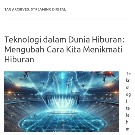
TAG ARCHIVES:
STREAMING DIGITAL
Teknologi dalam Dunia Hiburan:
Mengubah Cara Kita Menikmati
Hiburan
Te
kn
ol
og
i
te
la
h
m