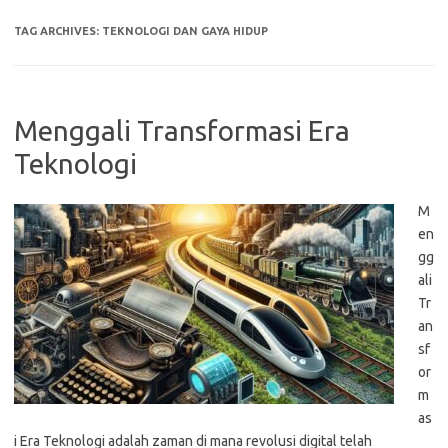
TAG ARCHIVES:
TEKNOLOGI DAN GAYA HIDUP
Menggali Transformasi Era
Teknologi
M
en
gg
ali
Tr
an
sf
or
m
as
i Era Teknologi adalah zaman di mana revolusi digital telah