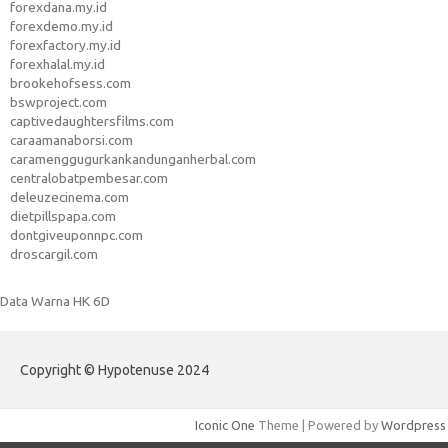
forexdana.my.id
forexdemo.my.id
forexfactory.my.id
forexhalal.my.id
brookehofsess.com
bswproject.com
captivedaughtersfilms.com
caraamanaborsi.com
caramenggugurkankandunganherbal.com
centralobatpembesar.com
deleuzecinema.com
dietpillspapa.com
dontgiveuponnpc.com
droscargil.com
Data Warna HK 6D
Copyright © Hypotenuse 2024
Iconic One
Theme | Powered by
Wordpress