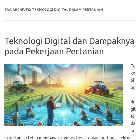
TAG ARCHIVES:
TEKNOLOGI DIGITAL DALAM PERTANIAN
Teknologi Digital dan Dampaknya
pada Pekerjaan Pertanian
Te
kn
ol
og
i
di
git
al
da
la
m pertanian telah membawa revolusi besar dalam berbagai sektor,