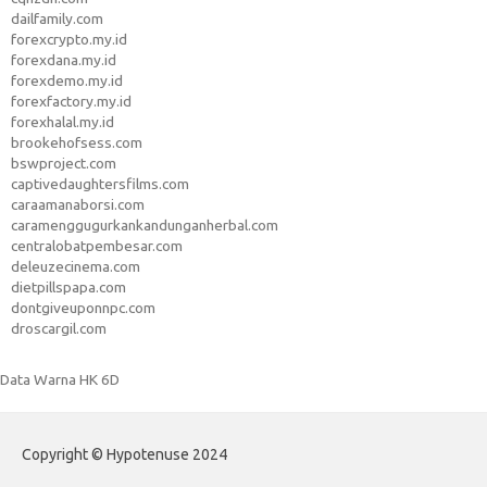
dailfamily.com
forexcrypto.my.id
forexdana.my.id
forexdemo.my.id
forexfactory.my.id
forexhalal.my.id
brookehofsess.com
bswproject.com
captivedaughtersfilms.com
caraamanaborsi.com
caramenggugurkankandunganherbal.com
centralobatpembesar.com
deleuzecinema.com
dietpillspapa.com
dontgiveuponnpc.com
droscargil.com
Data Warna HK 6D
Copyright © Hypotenuse 2024